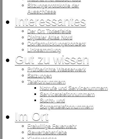
Sitzungsprotokolle der
Ausschüsse
Interessantes
Der Ort Todesfelde
Digitaler Atlas Nord
Dorfentwicklungskonzept
Linksammlung
Gut zu wissen
Prüfberichte Wasserwerk
Satzungen
Telefonnummern
Notrufe und Servicenummern
Servicetelefonnummern
Sucht- und
Sorgentelefonnummern
Im Ort
Freiwillige Feuerwehr
Gewerbebetriebe
Kindergarten