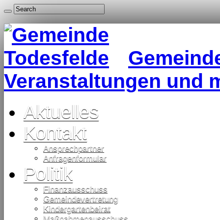
Gemeinde 
Veranstaltungen und 
Aktuelles
Kontakt
Ansprechpartner
Anfragenformular
Politik
Finanzausschuss
Gemeindevertretung
Kindergartenbeirat
Maßnahmenausschuss