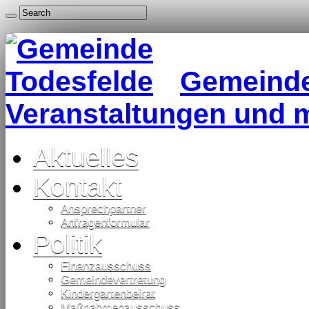
Gemeinde 
Veranstaltungen und 
Aktuelles
Kontakt
Ansprechpartner
Anfragenformular
Politik
Finanzausschuss
Gemeindevertretung
Kindergartenbeirat
Maßnahmenausschuss