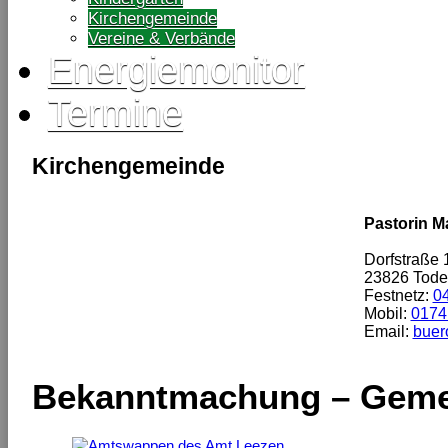
Kirchengemeinde
Vereine & Verbände
Energiemonitor
Termine
Kirchengemeinde
Pastorin M
Dorfstraße 
23826 Tode
Festnetz:
0
Mobil:
0174
Email:
buer
Bekanntmachung – Geme