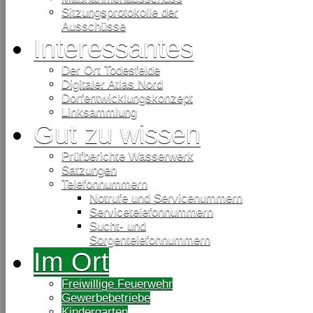
Sitzungsprotokolle der
Ausschüsse
Interessantes
Der Ort Todesfelde
Digitaler Atlas Nord
Dorfentwicklungskonzept
Linksammlung
Gut zu wissen
Prüfberichte Wasserwerk
Satzungen
Telefonnummern
Notrufe und Servicenummern
Servicetelefonnummern
Sucht- und
Sorgentelefonnummern
Im Ort
Freiwillige Feuerwehr
Gewerbebetriebe
Kindergarten