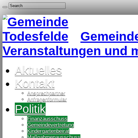
Gemeinde 
Veranstaltungen und 
Aktuelles
Kontakt
Ansprechpartner
Anfragenformular
Politik
Finanzausschuss
Gemeindevertretung
Kindergartenbeirat
Maßnahmenausschuss