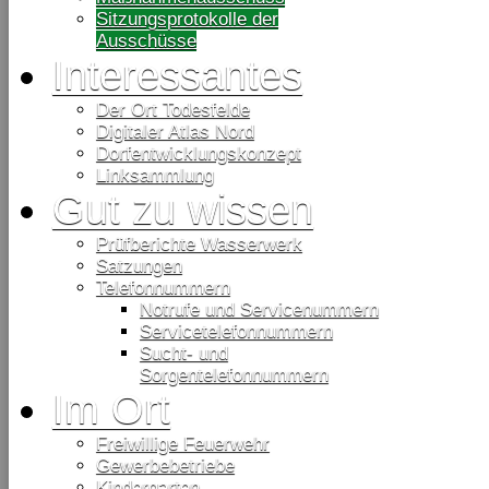
Sitzungsprotokolle der
Ausschüsse
Interessantes
Der Ort Todesfelde
Digitaler Atlas Nord
Dorfentwicklungskonzept
Linksammlung
Gut zu wissen
Prüfberichte Wasserwerk
Satzungen
Telefonnummern
Notrufe und Servicenummern
Servicetelefonnummern
Sucht- und
Sorgentelefonnummern
Im Ort
Freiwillige Feuerwehr
Gewerbebetriebe
Kindergarten