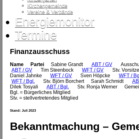
Kirchengemeinde
Vereine & Verbände
Energiemonitor
Termine
Finanzausschuss
Name
Partei
Sabine Grandt
ABT / GV
Ausschu
ABT / GV
Tim Steenbock
WFT / GV
Stv. Vorsitz
Daniel Jahnke
WFT / GV
Sven Höpcke
WFT / Bg
WFT / Bgl.
Stv. Björn Borchert
Sarah Schmidt
ABT
Dilek Tosyali
ABT / Bgl.
Stv. Ronja Werner
Gemein
Bgl. = Bürgerliches Mitglied
Stv. = stellvertretendes Mitglied
Stand: Juli 2023
Bekanntmachung – Geme