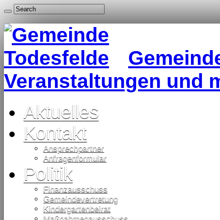
Gemeinde 
Veranstaltungen und 
Aktuelles
Kontakt
Ansprechpartner
Anfragenformular
Politik
Finanzausschuss
Gemeindevertretung
Kindergartenbeirat
Maßnahmenausschuss