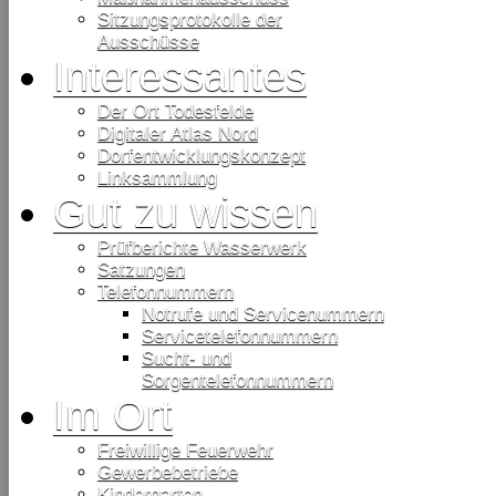
Sitzungsprotokolle der
Ausschüsse
Interessantes
Der Ort Todesfelde
Digitaler Atlas Nord
Dorfentwicklungskonzept
Linksammlung
Gut zu wissen
Prüfberichte Wasserwerk
Satzungen
Telefonnummern
Notrufe und Servicenummern
Servicetelefonnummern
Sucht- und
Sorgentelefonnummern
Im Ort
Freiwillige Feuerwehr
Gewerbebetriebe
Kindergarten