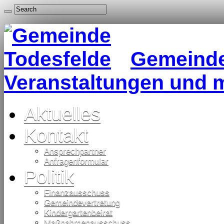
Gemeinde 
Veranstaltungen und 
Aktuelles
Kontakt
Ansprechpartner
Anfragenformular
Politik
Finanzausschuss
Gemeindevertretung
Kindergartenbeirat
Maßnahmenausschuss