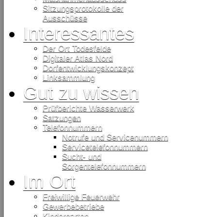
Sitzungsprotokolle der
Ausschüsse
Interessantes
Der Ort Todesfelde
Digitaler Atlas Nord
Dorfentwicklungskonzept
Linksammlung
Gut zu wissen
Prüfberichte Wasserwerk
Satzungen
Telefonnummern
Notrufe und Servicenummern
Servicetelefonnummern
Sucht- und
Sorgentelefonnummern
Im Ort
Freiwillige Feuerwehr
Gewerbebetriebe
Kindergarten