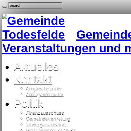
Gemeinde 
Veranstaltungen und 
Aktuelles
Kontakt
Ansprechpartner
Anfragenformular
Politik
Finanzausschuss
Gemeindevertretung
Kindergartenbeirat
Maßnahmenausschuss