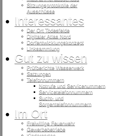
Sitzungsprotokolle der
Ausschüsse
Interessantes
Der Ort Todesfelde
Digitaler Atlas Nord
Dorfentwicklungskonzept
Linksammlung
Gut zu wissen
Prüfberichte Wasserwerk
Satzungen
Telefonnummern
Notrufe und Servicenummern
Servicetelefonnummern
Sucht- und
Sorgentelefonnummern
Im Ort
Freiwillige Feuerwehr
Gewerbebetriebe
Kindergarten