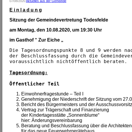
07/08/2020
Aktuelles aus der Gemeinde
E i n l a d u n g
Sitzung der Gemeindevertretung Todesfelde
am Montag, den 10.08.2020, um 19:30 Uhr
im Gasthof “ Zur Eiche „
Die Tagesordnungspunkte 8 und 9 werden na
der Beschlussfassung durch die Gemeindeve
voraussichtlich nichtöffentlich beraten. 
Tagesordnung:
Öffentlicher Teil 
Einwohnerfragestunde – Teil I
Genehmigung der Niederschrift der Sitzung vo
Bericht des Bürgermeisters und der Ausschuss
Vertrag zur Trägerschaft und Finanzierung
der Kindertagesstätte „Sonnenblume“
hier: Änderungsvereinbarung
Beratung und Beschlussfassung über die Architekten
für das neue Feuerwehrgerätehaus