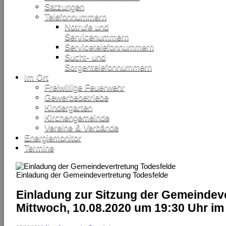
Satzungen
Telefonnummern
Notrufe und
Servicenummern
Servicetelefonnummern
Sucht- und
Sorgentelefonnummern
Im Ort
Freiwillige Feuerwehr
Gewerbebetriebe
Kindergarten
Kirchengemeinde
Vereine & Verbände
Energiemonitor
Termine
Einladung der Gemeindevertretung Todesfelde
Einladung zur Sitzung der Gemeindev
Mittwoch, 10.08.2020 um 19:30 Uhr im