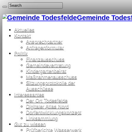
Gemeinde Todesfe
Aktuelles
Kontakt
Ansprechpartner
Anfragenformular
Politik
Finanzausschuss
Gemeindevertretung
Kindergartenbeirat
Maßnahmenausschuss
Sitzungsprotokolle der
Ausschüsse
Interessantes
Der Ort Todesfelde
Digitaler Atlas Nord
Dorfentwicklungskonzept
Linksammlung
Gut zu wissen
Prüfberichte Wasserwerk