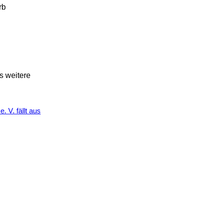
rb
s weitere
 V. fällt aus