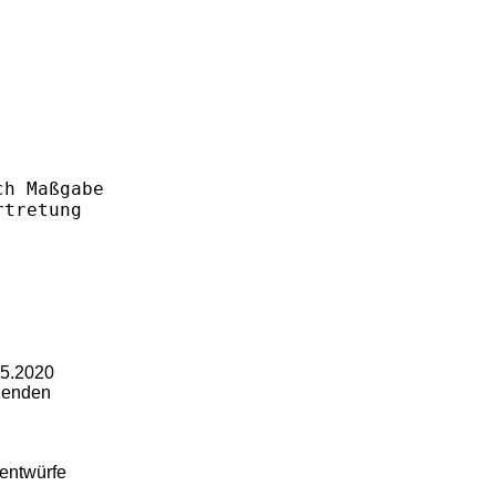
ch Maßgabe
rtretung 
m 27.05.2020
vorsitzenden
entwürfe