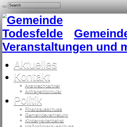
Gemeinde 
Veranstaltungen und 
Aktuelles
Kontakt
Ansprechpartner
Anfragenformular
Politik
Finanzausschuss
Gemeindevertretung
Kindergartenbeirat
Maßnahmenausschuss