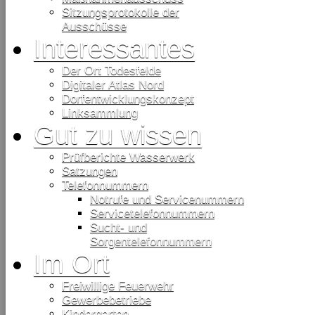
Sitzungsprotokolle der
Ausschüsse
Interessantes
Der Ort Todesfelde
Digitaler Atlas Nord
Dorfentwicklungskonzept
Linksammlung
Gut zu wissen
Prüfberichte Wasserwerk
Satzungen
Telefonnummern
Notrufe und Servicenummern
Servicetelefonnummern
Sucht- und
Sorgentelefonnummern
Im Ort
Freiwillige Feuerwehr
Gewerbebetriebe
Kindergarten