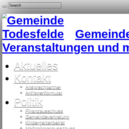
Gemeinde 
Veranstaltungen und 
Aktuelles
Kontakt
Ansprechpartner
Anfragenformular
Politik
Finanzausschuss
Gemeindevertretung
Kindergartenbeirat
Maßnahmenausschuss