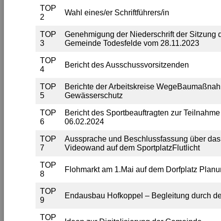
TOP
Wahl eines/er Schriftführers/in
2
TOP
Genehmigung der Niederschrift der Sitzun
3
Gemeinde Todesfelde vom 28.11.2023
TOP
Bericht des Ausschussvorsitzenden
4
TOP
Berichte der Arbeitskreise WegeBaumaßnah
5
Gewässerschutz
TOP
Bericht des Sportbeauftragten zur Teilnahm
6
06.02.2024
TOP
Aussprache und Beschlussfassung über das
7
Videowand auf dem SportplatzFlutlicht
TOP
Flohmarkt am 1.Mai auf dem Dorfplatz Planu
8
TOP
Endausbau Hofkoppel – Begleitung durch d
9
TOP