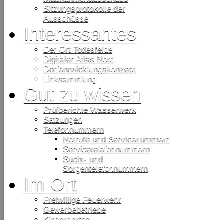
Sitzungsprotokolle der
Ausschüsse
Interessantes
Der Ort Todesfelde
Digitaler Atlas Nord
Dorfentwicklungskonzept
Linksammlung
Gut zu wissen
Prüfberichte Wasserwerk
Satzungen
Telefonnummern
Notrufe und Servicenummern
Servicetelefonnummern
Sucht- und
Sorgentelefonnummern
Im Ort
Freiwillige Feuerwehr
Gewerbebetriebe
Kindergarten