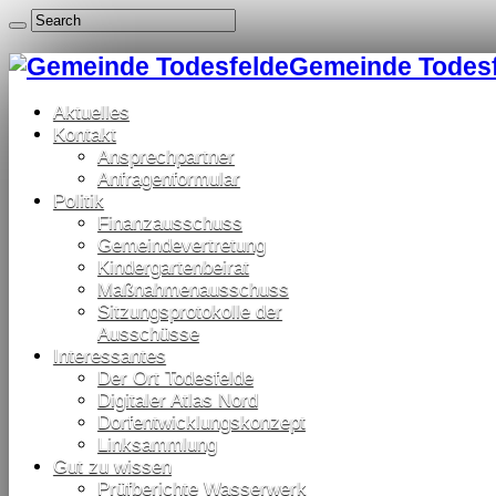
Gemeinde Todesfe
Aktuelles
Kontakt
Ansprechpartner
Anfragenformular
Politik
Finanzausschuss
Gemeindevertretung
Kindergartenbeirat
Maßnahmenausschuss
Sitzungsprotokolle der
Ausschüsse
Interessantes
Der Ort Todesfelde
Digitaler Atlas Nord
Dorfentwicklungskonzept
Linksammlung
Gut zu wissen
Prüfberichte Wasserwerk