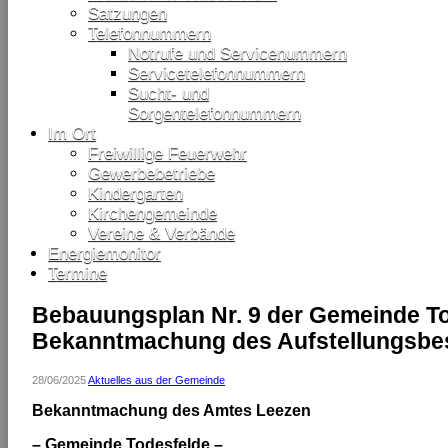
Satzungen
Telefonnummern
Notrufe und Servicenummern
Servicetelefonnummern
Sucht- und
Sorgentelefonnummern
Im Ort
Freiwillige Feuerwehr
Gewerbebetriebe
Kindergarten
Kirchengemeinde
Vereine & Verbände
Energiemonitor
Termine
Bebauungsplan Nr. 9 der Gemeinde To
Bekanntmachung des Aufstellungsbe
28/06/2025
Aktuelles aus der Gemeinde
Bekanntmachung des Amtes Leezen
– Gemeinde Todesfelde –