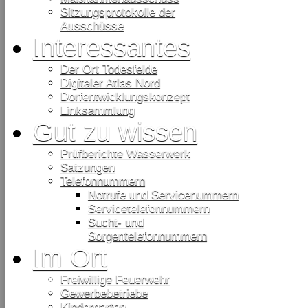
Sitzungsprotokolle der
Ausschüsse
Interessantes
Der Ort Todesfelde
Digitaler Atlas Nord
Dorfentwicklungskonzept
Linksammlung
Gut zu wissen
Prüfberichte Wasserwerk
Satzungen
Telefonnummern
Notrufe und Servicenummern
Servicetelefonnummern
Sucht- und
Sorgentelefonnummern
Im Ort
Freiwillige Feuerwehr
Gewerbebetriebe
Kindergarten