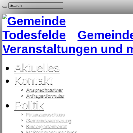
Gemeinde 
Veranstaltungen und 
Aktuelles
Kontakt
Ansprechpartner
Anfragenformular
Politik
Finanzausschuss
Gemeindevertretung
Kindergartenbeirat
Maßnahmenausschuss