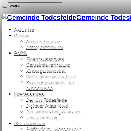
Gemeinde Todesfe
Aktuelles
Kontakt
Ansprechpartner
Anfragenformular
Politik
Finanzausschuss
Gemeindevertretung
Kindergartenbeirat
Maßnahmenausschuss
Sitzungsprotokolle der
Ausschüsse
Interessantes
Der Ort Todesfelde
Digitaler Atlas Nord
Dorfentwicklungskonzept
Linksammlung
Gut zu wissen
Prüfberichte Wasserwerk