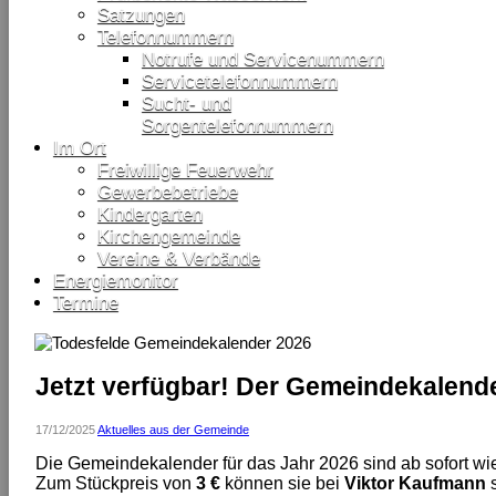
Satzungen
Telefonnummern
Notrufe und Servicenummern
Servicetelefonnummern
Sucht- und
Sorgentelefonnummern
Im Ort
Freiwillige Feuerwehr
Gewerbebetriebe
Kindergarten
Kirchengemeinde
Vereine & Verbände
Energiemonitor
Termine
Jetzt verfügbar! Der Gemeindekalende
17/12/2025
Aktuelles aus der Gemeinde
Die Gemeindekalender für das Jahr 2026 sind ab sofort wied
Zum Stückpreis von
3 €
können sie bei
Viktor Kaufmann
s