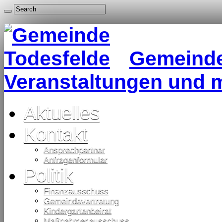
Gemeinde 
Veranstaltungen und 
Aktuelles
Kontakt
Ansprechpartner
Anfragenformular
Politik
Finanzausschuss
Gemeindevertretung
Kindergartenbeirat
Maßnahmenausschuss