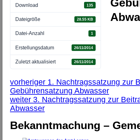
Gebü
Download
135
Abwa
Dateigröße
28.55 KB
Datei-Anzahl
1
Erstellungsdatum
26/11/2014
Zuletzt aktualisiert
26/11/2014
vorheriger
1. Nachtragssatzung zur B
Gebührensatzung Abwasser
weiter
3. Nachtragssatzung zur Beit
Abwasser
Bekanntmachung – Geme