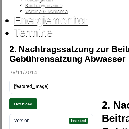
Kirchengemeinde
Vereine & Verbände
Energiemonitor
Termine
2. Nachtragssatzung zur Beit
Gebührensatzung Abwasser
26/11/2014
[featured_image]
2. Na
Download
Beitr
Version
[version]