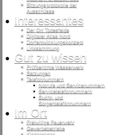
Sitzungsprotokolle der
Ausschüsse
Interessantes
Der Ort Todesfelde
Digitaler Atlas Nord
Dorfentwicklungskonzept
Linksammlung
Gut zu wissen
Prüfberichte Wasserwerk
Satzungen
Telefonnummern
Notrufe und Servicenummern
Servicetelefonnummern
Sucht- und
Sorgentelefonnummern
Im Ort
Freiwillige Feuerwehr
Gewerbebetriebe
Kindergarten