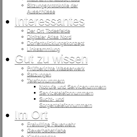
Sitzungsprotokolle der
Ausschüsse
Interessantes
Der Ort Todesfelde
Digitaler Atlas Nord
Dorfentwicklungskonzept
Linksammlung
Gut zu wissen
Prüfberichte Wasserwerk
Satzungen
Telefonnummern
Notrufe und Servicenummern
Servicetelefonnummern
Sucht- und
Sorgentelefonnummern
Im Ort
Freiwillige Feuerwehr
Gewerbebetriebe
Kindergarten