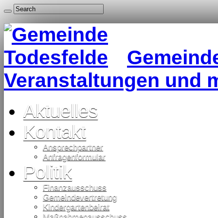
Gemeinde 
Veranstaltungen und 
Aktuelles
Kontakt
Ansprechpartner
Anfragenformular
Politik
Finanzausschuss
Gemeindevertretung
Kindergartenbeirat
Maßnahmenausschuss