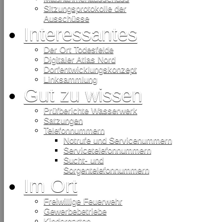
Sitzungsprotokolle der
Ausschüsse
Interessantes
Der Ort Todesfelde
Digitaler Atlas Nord
Dorfentwicklungskonzept
Linksammlung
Gut zu wissen
Prüfberichte Wasserwerk
Satzungen
Telefonnummern
Notrufe und Servicenummern
Servicetelefonnummern
Sucht- und
Sorgentelefonnummern
Im Ort
Freiwillige Feuerwehr
Gewerbebetriebe
Kindergarten