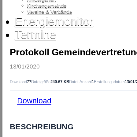
Kirchengemeinde
Vereine & Verbände
Energiemonitor
Termine
Protokoll Gemeindevertretun
13/01/2020
Download
77
Dateigröße
240.67 KB
Datei-Anzahl
1
Erstellungsdatum
13/01/
Download
BESCHREIBUNG