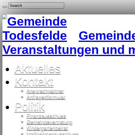
Gemeinde 
Veranstaltungen und 
Aktuelles
Kontakt
Ansprechpartner
Anfragenformular
Politik
Finanzausschuss
Gemeindevertretung
Kindergartenbeirat
Maßnahmenausschuss