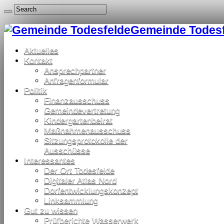
Gemeinde Todesfe
Aktuelles
Kontakt
Ansprechpartner
Anfragenformular
Politik
Finanzausschuss
Gemeindevertretung
Kindergartenbeirat
Maßnahmenausschuss
Sitzungsprotokolle der
Ausschüsse
Interessantes
Der Ort Todesfelde
Digitaler Atlas Nord
Dorfentwicklungskonzept
Linksammlung
Gut zu wissen
Prüfberichte Wasserwerk