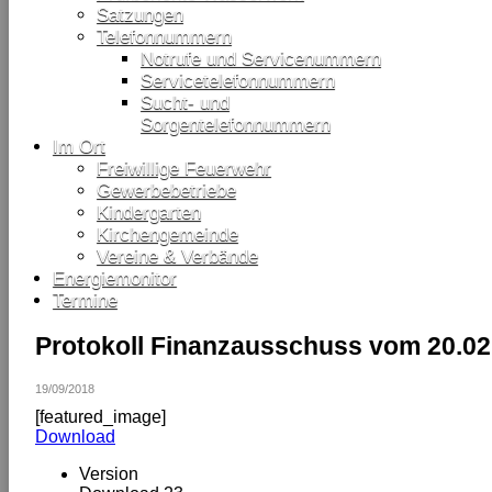
Satzungen
Telefonnummern
Notrufe und Servicenummern
Servicetelefonnummern
Sucht- und
Sorgentelefonnummern
Im Ort
Freiwillige Feuerwehr
Gewerbebetriebe
Kindergarten
Kirchengemeinde
Vereine & Verbände
Energiemonitor
Termine
Protokoll Finanzausschuss vom 20.02
19/09/2018
[featured_image]
Download
Version