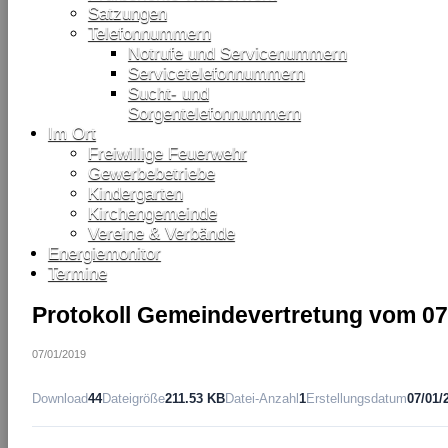
Satzungen
Telefonnummern
Notrufe und Servicenummern
Servicetelefonnummern
Sucht- und
Sorgentelefonnummern
Im Ort
Freiwillige Feuerwehr
Gewerbebetriebe
Kindergarten
Kirchengemeinde
Vereine & Verbände
Energiemonitor
Termine
Protokoll Gemeindevertretung vom 07
07/01/2019
Download
44
Dateigröße
211.53 KB
Datei-Anzahl
1
Erstellungsdatum
07/01/