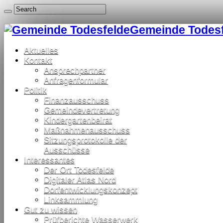
Gemeinde Todesfe
Aktuelles
Kontakt
Ansprechpartner
Anfragenformular
Politik
Finanzausschuss
Gemeindevertretung
Kindergartenbeirat
Maßnahmenausschuss
Sitzungsprotokolle der
Ausschüsse
Interessantes
Der Ort Todesfelde
Digitaler Atlas Nord
Dorfentwicklungskonzept
Linksammlung
Gut zu wissen
Prüfberichte Wasserwerk