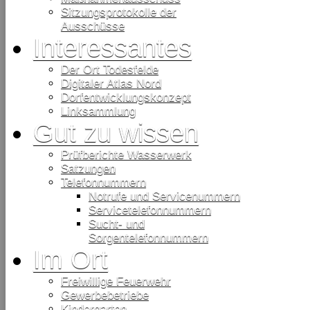
Sitzungsprotokolle der
Ausschüsse
Interessantes
Der Ort Todesfelde
Digitaler Atlas Nord
Dorfentwicklungskonzept
Linksammlung
Gut zu wissen
Prüfberichte Wasserwerk
Satzungen
Telefonnummern
Notrufe und Servicenummern
Servicetelefonnummern
Sucht- und
Sorgentelefonnummern
Im Ort
Freiwillige Feuerwehr
Gewerbebetriebe
Kindergarten