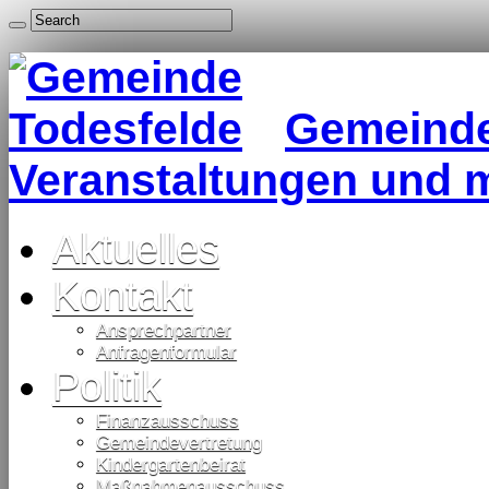
Gemeinde 
Veranstaltungen und 
Aktuelles
Kontakt
Ansprechpartner
Anfragenformular
Politik
Finanzausschuss
Gemeindevertretung
Kindergartenbeirat
Maßnahmenausschuss