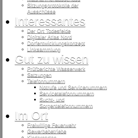
Sitzungsprotokolle der
Ausschüsse
Interessantes
Der Ort Todesfelde
Digitaler Atlas Nord
Dorfentwicklungskonzept
Linksammlung
Gut zu wissen
Prüfberichte Wasserwerk
Satzungen
Telefonnummern
Notrufe und Servicenummern
Servicetelefonnummern
Sucht- und
Sorgentelefonnummern
Im Ort
Freiwillige Feuerwehr
Gewerbebetriebe
Kindergarten