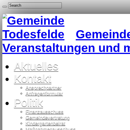
Gemeinde 
Veranstaltungen und 
Aktuelles
Kontakt
Ansprechpartner
Anfragenformular
Politik
Finanzausschuss
Gemeindevertretung
Kindergartenbeirat
Maßnahmenausschuss