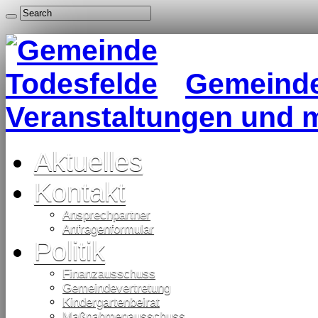
Gemeinde 
Veranstaltungen und 
Aktuelles
Kontakt
Ansprechpartner
Anfragenformular
Politik
Finanzausschuss
Gemeindevertretung
Kindergartenbeirat
Maßnahmenausschuss