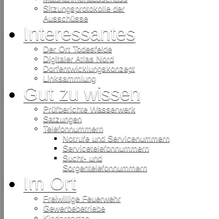
Sitzungsprotokolle der
Ausschüsse
Interessantes
Der Ort Todesfelde
Digitaler Atlas Nord
Dorfentwicklungskonzept
Linksammlung
Gut zu wissen
Prüfberichte Wasserwerk
Satzungen
Telefonnummern
Notrufe und Servicenummern
Servicetelefonnummern
Sucht- und
Sorgentelefonnummern
Im Ort
Freiwillige Feuerwehr
Gewerbebetriebe
Kindergarten