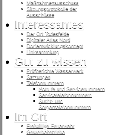
Maßnahmenausschuss
Sitzungsprotokolle der
Ausschüsse
Interessantes
Der Ort Todesfelde
Digitaler Atlas Nord
Dorfentwicklungskonzept
Linksammlung
Gut zu wissen
Prüfberichte Wasserwerk
Satzungen
Telefonnummern
Notrufe und Servicenummern
Servicetelefonnummern
Sucht- und
Sorgentelefonnummern
Im Ort
Freiwillige Feuerwehr
Gewerbebetriebe