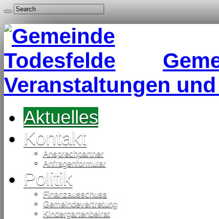
Gemei
Veranstaltungen und
Aktuelles
Kontakt
Ansprechpartner
Anfragenformular
Politik
Finanzausschuss
Gemeindevertretung
Kindergartenbeirat