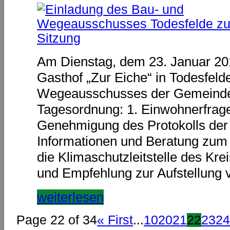
Am Dienstag, dem 23. Januar 201
Gasthof „Zur Eiche“ in Todesfeld
Wegeausschusses der Gemeinde T
Tagesordnung: 1. Einwohnerfrages
Genehmigung des Protokolls der l
Informationen und Beratung zu
die Klimaschutzleitstelle des Kr
und Empfehlung zur Aufstellung
weiterlesen
Page 22 of 34
« First
...
10
20
21
22
23
24