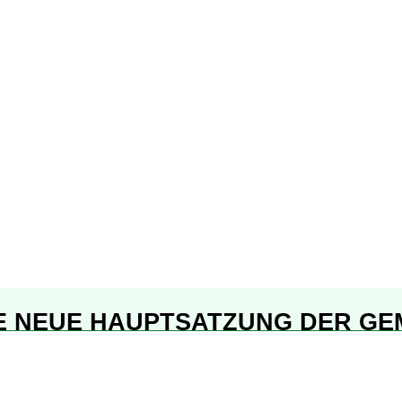
E NEUE HAUPTSATZUNG DER GE
DESFELDE STEHT ZUM DOWNLO