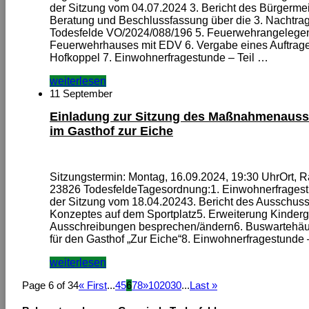
der Sitzung vom 04.07.2024 3. Bericht des Bürgerme
Beratung und Beschlussfassung über die 3. Nachtr
Todesfelde VO/2024/088/196 5. Feuerwehrangelegenh
Feuerwehrhauses mit EDV 6. Vergabe eines Auftrages
Hofkoppel 7. Einwohnerfragestunde – Teil …
weiterlesen
11 September
Einladung zur Sitzung des Maßnahmenauss
im Gasthof zur Eiche
Sitzungstermin: Montag, 16.09.2024, 19:30 UhrOrt, Ra
23826 TodesfeldeTagesordnung:1. Einwohnerfragestu
der Sitzung vom 18.04.20243. Bericht des Ausschuss
Konzeptes auf dem Sportplatz5. Erweiterung Kindergar
Ausschreibungen besprechen/ändern6. Buswartehäu
für den Gasthof „Zur Eiche“8. Einwohnerfragestunde 
weiterlesen
Page 6 of 34
« First
...
4
5
6
7
8
»
10
20
30
...
Last »