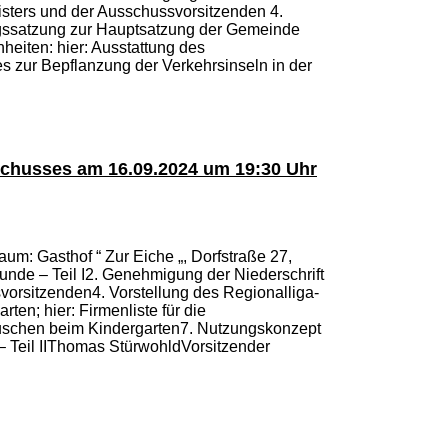
isters und der Ausschussvorsitzenden 4.
agssatzung zur Hauptsatzung der Gemeinde
eiten: hier: Ausstattung des
 zur Bepflanzung der Verkehrsinseln in der
chusses am 16.09.2024 um 19:30 Uhr
um: Gasthof “ Zur Eiche „, Dorfstraße 27,
nde – Teil I2. Genehmigung der Niederschrift
vorsitzenden4. Vorstellung des Regionalliga-
ten; hier: Firmenliste für die
schen beim Kindergarten7. Nutzungskonzept
– Teil IIThomas StürwohldVorsitzender