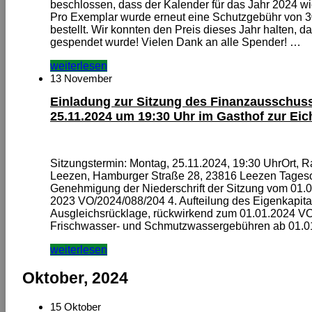
beschlossen, dass der Kalender für das Jahr 2024 wi
Pro Exemplar wurde erneut eine Schutzgebühr von 3
bestellt. Wir konnten den Preis dieses Jahr halten, d
gespendet wurde! Vielen Dank an alle Spender! …
weiterlesen
13 November
Einladung zur Sitzung des Finanzausschus
25.11.2024 um 19:30 Uhr im Gasthof zur Eic
Sitzungstermin: Montag, 25.11.2024, 19:30 UhrOrt, 
Leezen, Hamburger Straße 28, 23816 Leezen Tagesord
Genehmigung der Niederschrift der Sitzung vom 01.
2023 VO/2024/088/204 4. Aufteilung des Eigenkapita
Ausgleichsrücklage, rückwirkend zum 01.01.2024 VO
Frischwasser- und Schmutzwassergebühren ab 01.0
weiterlesen
Oktober, 2024
15 Oktober