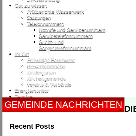
Gut zu wissen
Prüfberichte Wasserwerk
Satzungen
Telefonnummern
Notrufe und Servicenummern
Servicetelefonnummern
Sucht- und
Sorgentelefonnummern
Im Ort
Freiwillige Feuerwehr
Gewerbebetriebe
Kindergarten
Kirchengemeinde
Vereine & Verbände
Energiemonitor
Termine
GEMEINDE NACHRICHTEN
DI
TO
Recent Posts