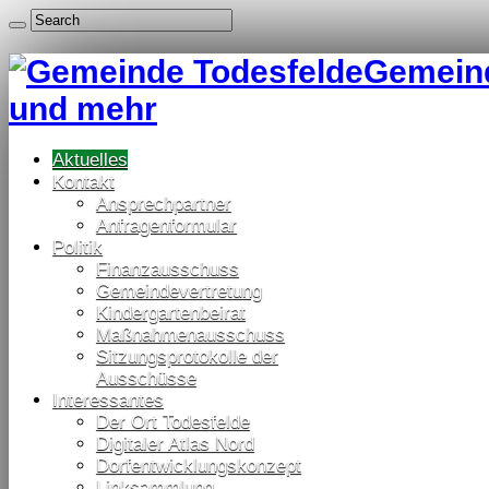
Gemeind
und mehr
Aktuelles
Kontakt
Ansprechpartner
Anfragenformular
Politik
Finanzausschuss
Gemeindevertretung
Kindergartenbeirat
Maßnahmenausschuss
Sitzungsprotokolle der
Ausschüsse
Interessantes
Der Ort Todesfelde
Digitaler Atlas Nord
Dorfentwicklungskonzept
Linksammlung