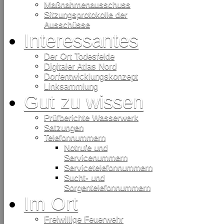
Maßnahmenausschuss
Sitzungsprotokolle der
Ausschüsse
Interessantes
Der Ort Todesfelde
Digitaler Atlas Nord
Dorfentwicklungskonzept
Linksammlung
Gut zu wissen
Prüfberichte Wasserwerk
Satzungen
Telefonnummern
Notrufe und
Servicenummern
Servicetelefonnummern
Sucht- und
Sorgentelefonnummern
Im Ort
Freiwillige Feuerwehr