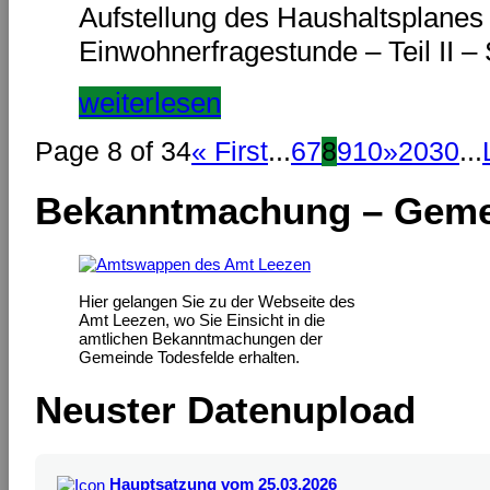
Aufstellung des Haushaltsplanes
Einwohnerfragestunde – Teil II –
weiterlesen
Page 8 of 34
« First
...
6
7
8
9
10
»
20
30
...
Bekanntmachung – Geme
Hier gelangen Sie zu der Webseite des
Amt Leezen, wo Sie Einsicht in die
amtlichen Bekanntmachungen der
Gemeinde Todesfelde erhalten.
Neuster Datenupload
Hauptsatzung vom 25.03.2026