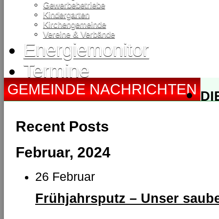
Gewerbebetriebe
Kindergarten
Kirchengemeinde
Vereine & Verbände
Energiemonitor
Termine
GEMEINDE NACHRICHTEN
DI
TO
Recent Posts
Februar, 2024
26 Februar
Frühjahrsputz – Unser saube