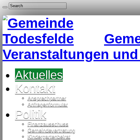
Gemei
Veranstaltungen und
Aktuelles
Kontakt
Ansprechpartner
Anfragenformular
Politik
Finanzausschuss
Gemeindevertretung
Kindergartenbeirat