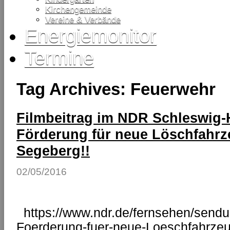
Kirchengemeinde
Vereine & Verbände
Energiemonitor
Termine
Tag Archives:
Feuerwehr
Filmbeitrag im NDR Schleswig-H
Förderung für neue Löschfahrz
Segeberg!!
02/05/2016
https://www.ndr.de/fernsehen/send
Foerderung-fuer-neue-Loeschfahrze