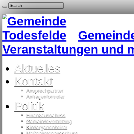
Gemeinde 
Veranstaltungen und 
Aktuelles
Kontakt
Ansprechpartner
Anfragenformular
Politik
Finanzausschuss
Gemeindevertretung
Kindergartenbeirat
Maßnahmenausschuss