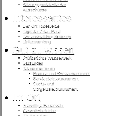
Sitzungsprotokolle der
Ausschüsse
Interessantes
Der Ort Todesfelde
Digitaler Atlas Nord
Dorfentwicklungskonzept
Linksammlung
Gut zu wissen
Prüfberichte Wasserwerk
Satzungen
Telefonnummern
Notrufe und Servicenummern
Servicetelefonnummern
Sucht- und
Sorgentelefonnummern
Im Ort
Freiwillige Feuerwehr
Gewerbebetriebe
Kindergarten