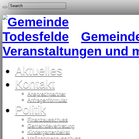
Gemeinde 
Veranstaltungen und 
Aktuelles
Kontakt
Ansprechpartner
Anfragenformular
Politik
Finanzausschuss
Gemeindevertretung
Kindergartenbeirat
Maßnahmenausschuss