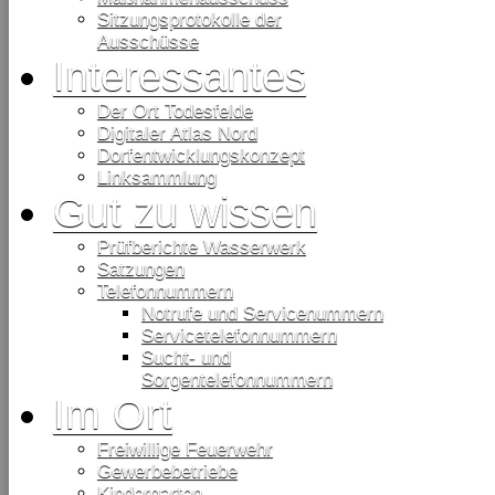
Sitzungsprotokolle der
Ausschüsse
Interessantes
Der Ort Todesfelde
Digitaler Atlas Nord
Dorfentwicklungskonzept
Linksammlung
Gut zu wissen
Prüfberichte Wasserwerk
Satzungen
Telefonnummern
Notrufe und Servicenummern
Servicetelefonnummern
Sucht- und
Sorgentelefonnummern
Im Ort
Freiwillige Feuerwehr
Gewerbebetriebe
Kindergarten