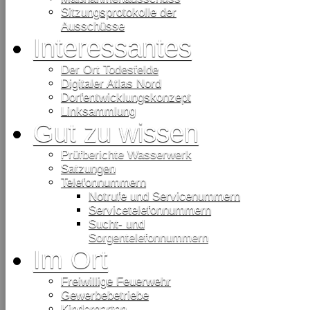
Sitzungsprotokolle der
Ausschüsse
Interessantes
Der Ort Todesfelde
Digitaler Atlas Nord
Dorfentwicklungskonzept
Linksammlung
Gut zu wissen
Prüfberichte Wasserwerk
Satzungen
Telefonnummern
Notrufe und Servicenummern
Servicetelefonnummern
Sucht- und
Sorgentelefonnummern
Im Ort
Freiwillige Feuerwehr
Gewerbebetriebe
Kindergarten