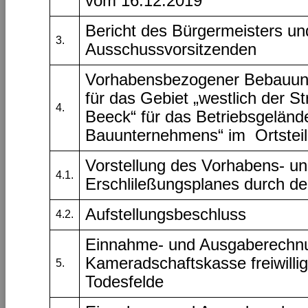
vom 16.12.2019
Bericht des Bürgermeisters un
3.
Ausschussvorsitzenden
Vorhabensbezogener Bebauung
für das Gebiet „westlich der S
4.
Beeck“ für das Betriebsgeländ
Bauunternehmens“ im Ortstei
Vorstellung des Vorhabens- u
4.1.
Erschlileßungsplanes durch de
Aufstellungsbeschluss
4.2.
Einnahme- und Ausgaberechn
Kameradschaftskasse freiwilli
5.
Todesfelde