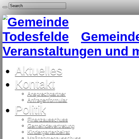
Gemeinde 
Veranstaltungen und 
Aktuelles
Kontakt
Ansprechpartner
Anfragenformular
Politik
Finanzausschuss
Gemeindevertretung
Kindergartenbeirat
Maßnahmenausschuss