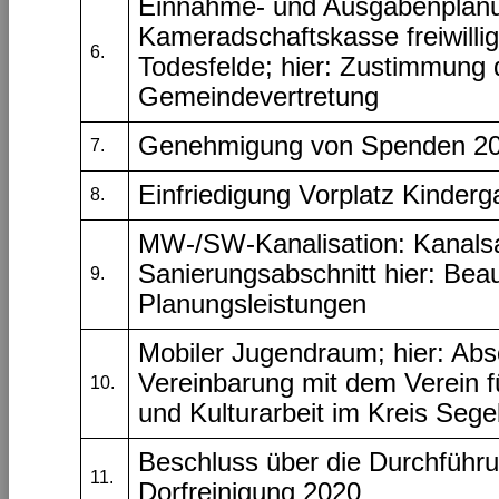
Einnahme- und Ausgabenplan
Kameradschaftskasse freiwilli
6.
Todesfelde; hier: Zustimmung 
Gemeindevertretung
Genehmigung von Spenden 2
7.
Einfriedigung Vorplatz Kinderg
8.
MW-/SW-Kanalisation: Kanalsa
Sanierungsabschnitt hier: Bea
9.
Planungsleistungen
Mobiler Jugendraum; hier: Abs
Vereinbarung mit dem Verein f
10.
und Kulturarbeit im Kreis Sege
Beschluss über die Durchführu
11.
Dorfreinigung 2020