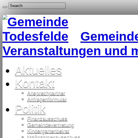
Gemeinde 
Veranstaltungen und 
Aktuelles
Kontakt
Ansprechpartner
Anfragenformular
Politik
Finanzausschuss
Gemeindevertretung
Kindergartenbeirat
Maßnahmenausschuss