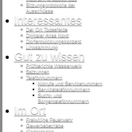
Sitzungsprotokolle der
Ausschüsse
Interessantes
Der Ort Todesfelde
Digitaler Atlas Nord
Dorfentwicklungskonzept
Linksammlung
Gut zu wissen
Prüfberichte Wasserwerk
Satzungen
Telefonnummern
Notrufe und Servicenummern
Servicetelefonnummern
Sucht- und
Sorgentelefonnummern
Im Ort
Freiwillige Feuerwehr
Gewerbebetriebe
Kindergarten