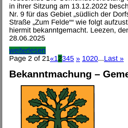
in ihrer Sitzung am 13.12.2022 bes
Nr. 9 für das Gebiet „südlich der Dor
Straße „Zum Felde““ wie folgt aufzus
hiermit bekanntgemacht. Leezen, de
28.06.2025 gez. He
weiterlesen
Page 2 of 21
«
1
2
3
4
5
»
10
20
...
Last »
Bekanntmachung – Geme