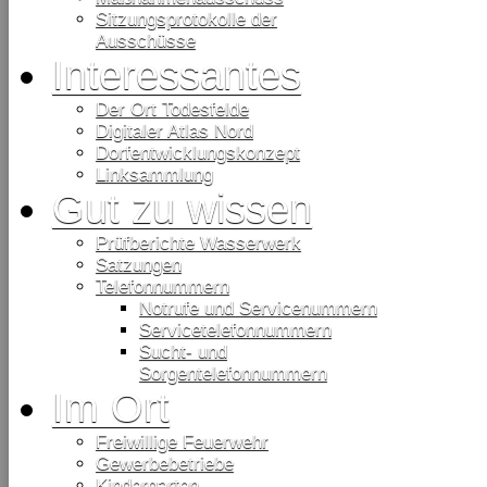
Sitzungsprotokolle der
Ausschüsse
Interessantes
Der Ort Todesfelde
Digitaler Atlas Nord
Dorfentwicklungskonzept
Linksammlung
Gut zu wissen
Prüfberichte Wasserwerk
Satzungen
Telefonnummern
Notrufe und Servicenummern
Servicetelefonnummern
Sucht- und
Sorgentelefonnummern
Im Ort
Freiwillige Feuerwehr
Gewerbebetriebe
Kindergarten