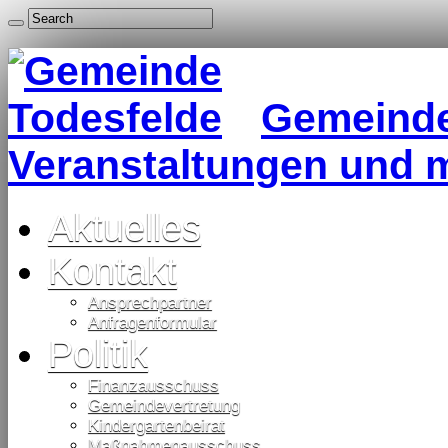
Gemeinde 
Veranstaltungen und 
Aktuelles
Kontakt
Ansprechpartner
Anfragenformular
Politik
Finanzausschuss
Gemeindevertretung
Kindergartenbeirat
Maßnahmenausschuss